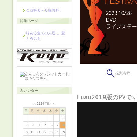
会員特典～登録無料！
特集ページ
縁ある全ての人達に 愛
と勇気を
拡大表示
カレンダー
Luau2019版
のPVで
＜
2026年8月
＞
日
月
火
水
木
金
土
1
2
3
4
5
6
7
8
9
10
11
12
13
14
15