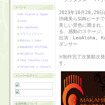
イベント
2023年10月28,
Ho'olaule'a Japan
沖縄美らSUNビーチ
Luau
美しい景色に囲まれ、
Ku Hanohano
る、感動のステージ
フラライブラリー
出演：LeoAloha,
Mahina o hoku
ダンサー
MAKAHIKI FESTIVAL
Holoholo Picnic
※制作完了次第順次発
Tony Tauvela Live
す。
Valentine's Concert
メンバーログイン
会員特典について