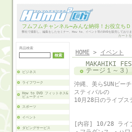
フムフムチャンネル~みんな納得！お役立ちＤ
弊社で撮影し、編集をしたセミナー、How to、イベント等のDVDを販売しており
カートを
商品検索
HOME
>
イベント
MAKAHIKI F
テージ１～３）
ビジネス
ライフワーク
沖縄、美らSUNビー
スティバルの
How to DVD フィットネス&
ビューティー
10月28日のライブス
スポーツ
イベント
[内容] 10/28 
ダビングサービス
・フラダンス ・ハワ