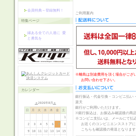
会員特典～登録無料！
ご利用案内
特集ページ
縁ある全ての人達に 愛
と勇気を
※離島は別途費用を頂く場合がござ
お問い合わせ下さい。
カレンダー
銀行振込・代金引換・コンビニ払い
楽天
＜
2026年8月
＞
銀行がご利用いただけます。
日
月
火
水
木
金
土
※銀行振込は、お振込み確認後の商
1
※コンビニ支払いは、メールにて払
お近くのコンビニエンスストアに
2
3
4
5
6
7
8
こちらも確認後の発送となります
9
10
11
12
13
14
15