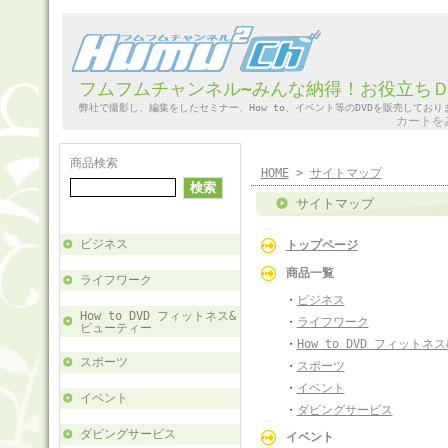
フムフムチャンネル~みんな納得！お役立ち
弊社で撮影し、編集をしたセミナー、How to、イベント等のDVDを販売しており
カートを
商品検索
HOME
>
サイトマップ
サイトマップ
ビジネス
トップページ
商品一覧
ライフワーク
・
ビジネス
How to DVD フィットネス&
・
ライフワーク
ビューティー
・
How to DVD フィット
スポーツ
・
スポーツ
・
イベント
イベント
・
ダビングサービス
ダビングサービス
イベント