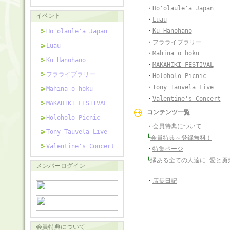
・
Ho'olaule'a Japan
イベント
・
Luau
・
Ku Hanohano
Ho'olaule'a Japan
・
フラライブラリー
Luau
・
Mahina o hoku
Ku Hanohano
・
MAKAHIKI FESTIVAL
フラライブラリー
・
Holoholo Picnic
・
Tony Tauvela Live
Mahina o hoku
・
Valentine's Concert
MAKAHIKI FESTIVAL
コンテンツ一覧
Holoholo Picnic
・
会員特典について
Tony Tauvela Live
└
会員特典～登録無料！
Valentine's Concert
・
特集ページ
└
縁ある全ての人達に 愛と勇
メンバーログイン
・
店長日記
会員特典について